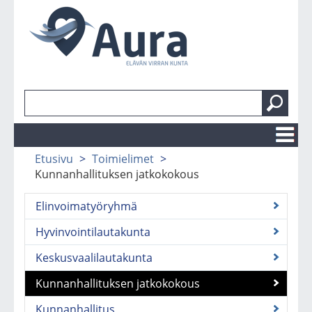
Etsi
sivustolta
Etusivu
>
Toimielimet
Etusivu
>
Kunnanhallituksen jatkokokous
Toimielimet
Elinvoimatyöryhmä
Viranhaltijat
Hankkeet
Hyvinvointilautakunta
Kaavat
Keskusvaalilautakunta
Kunnanhallituksen jatkokokous
Kunnanhallitus